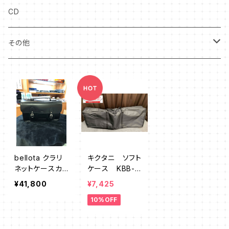
ソフトケース
キーボード
中古アクセサリー
クリアファイル
CD
ファゴット
電子楽器
譜面台
その他
オーボエ
付箋・メッセージカード
ギフト
キーホルダー
タオル・ハンカチ
bellota クラリ
キクタニ ソフト
バック・トートバッグ
ネットケースカ
ケース KBB-8
バー
8
¥41,800
¥7,425
マグカップ
10%OFF