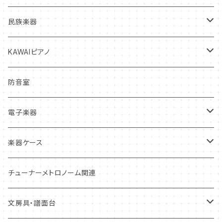
クラリネット
フルート
ヴァイオリン
マウスピース
弦楽器中古本体
打楽器新品本体
民族楽器
サックス
クラリネット
ヴィオラ
クラリネット
ヴァイオリン
リガチャー
弦
打楽器中古本体
インディアン・フルート
KAWAIピアノ
トランペット
サックス
チェロ
サックス
ヴィオラ
ヴァイオリン
リード
松脂
マレット
オカリナ
アップライトピアノ
防音室
トロンボーン
トランペット
コントラバス
トランペット
チェロ
ヴィオラ
クラリネットリード
ミュート・アクセサリー
弦楽器お手入れ用品
スティック
グランドピアノ
電子楽器
ホルン
トロンボーン
ホルン
コントラバス
チェロ
サックスリード
オイル・グリス
ケース
ドラムヘッド
電子ピアノ
電子ドラム
楽器ケース
ユーフォニアム
ホルン
トロンボーン・ユーフォニアム
コントラバス
ダブルリード
本体ケース
管楽器お手入れ用品
スタンド
打楽器お手入れ用品
ウィンドシンセサイザー
ハードケース
チューナーメトロノーム関連
チューバ
ユーフォニアム
チューバ
リードケース
弓ケース
トレーニング
弓
ケース
ソフトケース
文房具・譜面台
チューバ
マウスピースケース