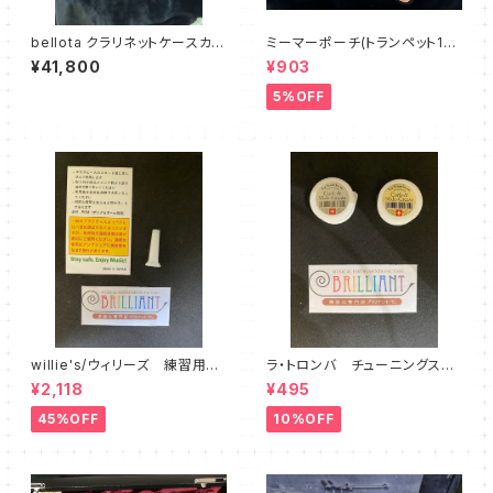
bellota クラリネットケースカバ
ミーマーポーチ(トランペット1本
ー
用)
¥41,800
¥903
5%OFF
willie's/ウィリーズ 練習用ミ
ラ・トロンバ チューニングスラ
ュート Little Willie - sound
イド＆コルクグリス Gold
¥2,118
¥495
reducer
45%OFF
10%OFF