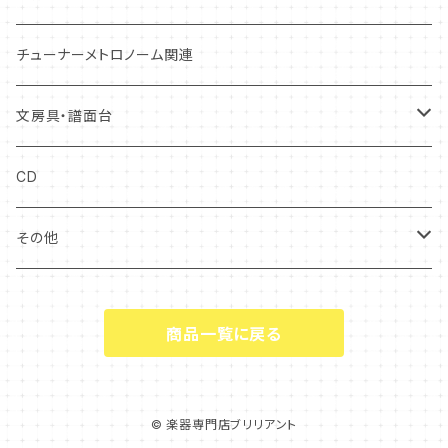
ユーフォニアム
ホルン
トロンボーン・ユーフォニアム
コントラバス
ダブルリード
本体ケース
管楽器お手入れ用品
スタンド
打楽器お手入れ用品
ウィンドシンセサイザー
ハードケース
チューナーメトロノーム関連
チューバ
ユーフォニアム
チューバ
リードケース
弓ケース
トレーニング
弓
ケース
ソフトケース
文房具・譜面台
チューバ
マウスピースケース
ソフトケース
キーボード
中古アクセサリー
クリアファイル
CD
ファゴット
電子楽器
譜面台
その他
オーボエ
付箋・メッセージカード
ギフト
商品一覧に戻る
キーホルダー
タオル・ハンカチ
© 楽器専門店ブリリアント