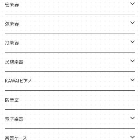
管楽器
管楽器新品本体
弦楽器
フルート
管楽器中古本体
弦楽器新品本体
打楽器
クラリネット
フルート
ヴァイオリン
マウスピース
弦楽器中古本体
打楽器新品本体
民族楽器
サックス
クラリネット
ヴィオラ
クラリネット
ヴァイオリン
リガチャー
弦
打楽器中古本体
インディアン・フルート
KAWAIピアノ
トランペット
サックス
チェロ
サックス
ヴィオラ
ヴァイオリン
リード
松脂
マレット
オカリナ
アップライトピアノ
防音室
トロンボーン
トランペット
コントラバス
トランペット
チェロ
ヴィオラ
クラリネットリード
ミュート・アクセサリー
弦楽器お手入れ用品
スティック
グランドピアノ
電子楽器
ホルン
トロンボーン
ホルン
コントラバス
チェロ
サックスリード
オイル・グリス
ケース
ドラムヘッド
電子ピアノ
電子ドラム
楽器ケース