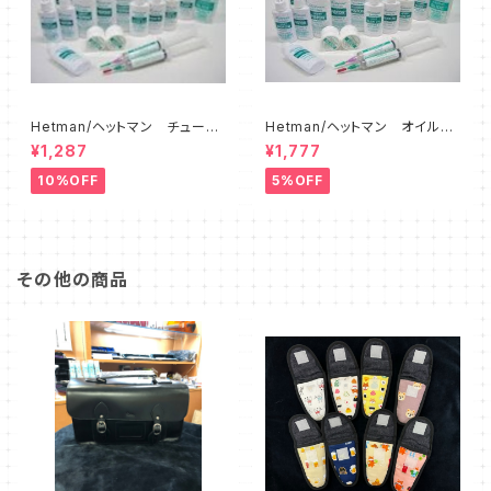
Hetman/ヘットマン チューニ
Hetman/ヘットマン オイル各
ングスライドグリス 8
種
¥1,287
¥1,777
10%OFF
5%OFF
その他の商品