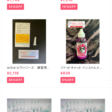
10%OFF
10%OFF
willie's/ウィリーズ 練習用ミ
ファットキャット インストルメント
ュート Little Willie - sound
オイル FAT CAT Instrument
¥2,118
¥836
reducer
Oil
45%OFF
5%OFF