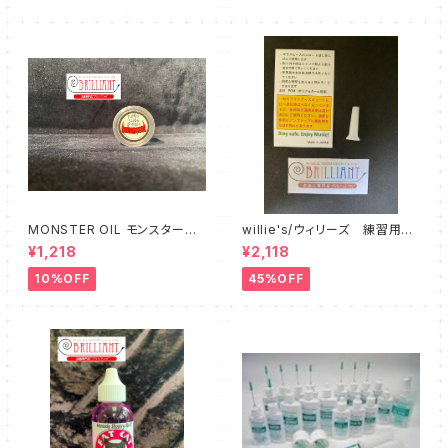
MONSTER OIL モンスターオ
willie's/ウィリーズ 練習用ミ
イル Tuning Slide Grease
ュート Little Willie - sound
¥1,218
¥2,118
reducer
10%OFF
45%OFF