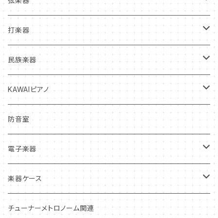
弦楽器
フルート
管楽器中古本体
弦楽器新品本体
打楽器
クラリネット
フルート
ヴァイオリン
マウスピース
弦楽器中古本体
打楽器新品本体
民族楽器
サックス
クラリネット
ヴィオラ
クラリネット
ヴァイオリン
リガチャー
弦
打楽器中古本体
インディアン・フルート
KAWAIピアノ
トランペット
サックス
チェロ
サックス
ヴィオラ
ヴァイオリン
リード
松脂
マレット
オカリナ
アップライトピアノ
防音室
トロンボーン
トランペット
コントラバス
トランペット
チェロ
ヴィオラ
クラリネットリード
ミュート・アクセサリー
弦楽器お手入れ用品
スティック
グランドピアノ
電子楽器
ホルン
トロンボーン
ホルン
コントラバス
チェロ
サックスリード
オイル・グリス
ケース
ドラムヘッド
電子ピアノ
電子ドラム
楽器ケース
ユーフォニアム
ホルン
トロンボーン・ユーフォニアム
コントラバス
ダブルリード
本体ケース
管楽器お手入れ用品
スタンド
打楽器お手入れ用品
ウィンドシンセサイザー
ハードケース
チューナーメトロノーム関連