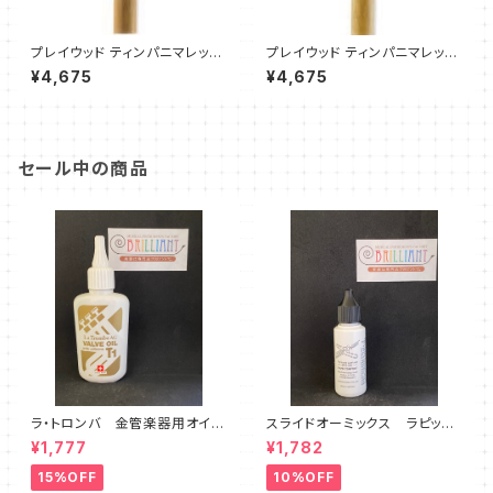
プレイウッド ティンパニマレット
プレイウッド ティンパニマレット
【T11-MS フェルト材】
【T11-MH フェルト材】
¥4,675
¥4,675
セール中の商品
ラ・トロンバ 金管楽器用オイ
スライドオーミックス ラピット
ル T1・T2・T3
コンフォート
¥1,777
¥1,782
15%OFF
10%OFF