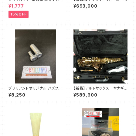
ル T1・T2・T3
ル Reve M 清川貴子先生
¥1,777
¥693,000
選定
15%OFF
ブリリアントオリジナル バズファ
【新品】アルトサックス ヤナギサ
インダー【トランペット用・トロン
ワ A-WO20
¥8,250
¥589,600
ボーン・ユーフォ太管用】