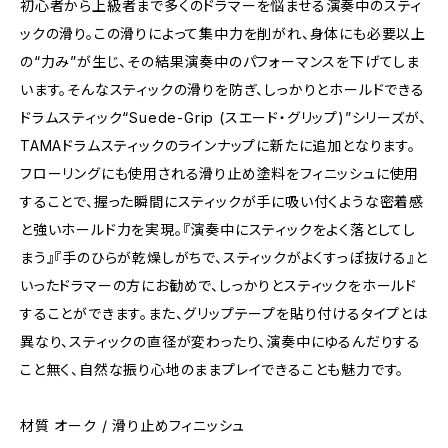
初心者から上級者まで多くのドラマーを悩ませる演奏中のスティ
ックの滑り。この滑りによって集中力を削がれ、身体にも必要以上
の“力み”が生じ、その結果演奏中のパフォーマンスを下げてしま
います。そんなスティックの滑りを防ぎ、しっかりとホールドできる
ドラムスティック“Suede-Grip (スエード・グリップ)”シリーズが、
TAMAドラムスティックのラインナップに新たに追加となります。
フローリングにも使用される滑り止め塗料をフィニッシュに使用
することで、握った瞬間にスティックが手に吸い付くような密着感
と強いホールド力を実現。『演奏中にスティックをよく落としてし
まう』『手のひらが乾燥しがちで、スティックがよくすっぽ抜ける』と
いったドラマーの方にお勧めで、しっかりとスティックをホールド
することができます。また、グリップテープを貼り付けるタイプとは
異なり、スティックの直径が変わったり、演奏中にゆるんだりする
こと無く、自然な振り心地のままプレイできることも魅力です。
材質 オーク / 滑り止めフィニッシュ