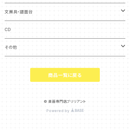
チューバ
ユーフォニアム
チューバ
リードケース
弓ケース
トレーニング
弓
ケース
ソフトケース
文房具・譜面台
チューバ
マウスピースケース
ソフトケース
キーボード
中古アクセサリー
クリアファイル
CD
ファゴット
電子楽器
譜面台
その他
オーボエ
付箋・メッセージカード
ギフト
商品一覧に戻る
キーホルダー
タオル・ハンカチ
© 楽器専門店ブリリアント
Powered by
バック・トートバッグ