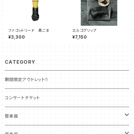
ファゴットリード 黒ごま
エルゴグリップ
¥3,300
¥7,150
CATEGORY
期間限定アウトレット‼
コンサートチケット
管楽器
管楽器新品本体