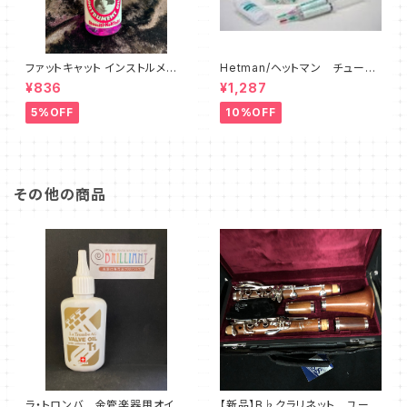
ファットキャット インストルメント
Hetman/ヘットマン チューニ
オイル FAT CAT Instrument
ングスライドグリス 8
¥836
¥1,287
Oil
5%OFF
10%OFF
その他の商品
ラ・トロンバ 金管楽器用オイ
【新品】B♭クラリネット ユーベ