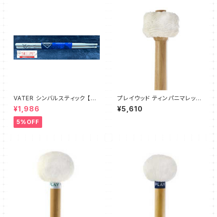
VATER シンバルスティック 【V
プレイウッド ティンパニマレット
MCBW】
【TF-2 フランネル材】
¥1,986
¥5,610
5%OFF