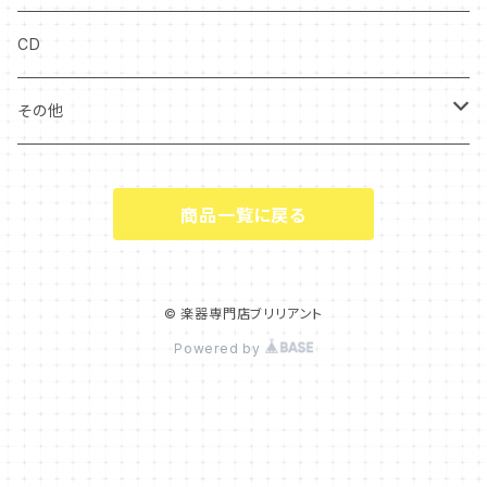
チューバ
マウスピースケース
ソフトケース
キーボード
中古アクセサリー
クリアファイル
CD
ファゴット
電子楽器
譜面台
その他
オーボエ
付箋・メッセージカード
ギフト
商品一覧に戻る
キーホルダー
タオル・ハンカチ
© 楽器専門店ブリリアント
Powered by
バック・トートバッグ
マグカップ