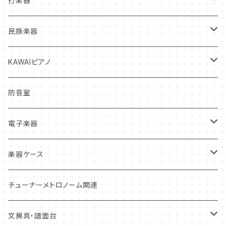
打楽器
クラリネット
フルート
ヴァイオリン
マウスピース
弦楽器中古本体
打楽器新品本体
民族楽器
サックス
クラリネット
ヴィオラ
クラリネット
ヴァイオリン
リガチャー
弦
打楽器中古本体
インディアン・フルート
KAWAIピアノ
トランペット
サックス
チェロ
サックス
ヴィオラ
ヴァイオリン
リード
松脂
マレット
オカリナ
アップライトピアノ
防音室
トロンボーン
トランペット
コントラバス
トランペット
チェロ
ヴィオラ
クラリネットリード
ミュート・アクセサリー
弦楽器お手入れ用品
スティック
グランドピアノ
電子楽器
ホルン
トロンボーン
ホルン
コントラバス
チェロ
サックスリード
オイル・グリス
ケース
ドラムヘッド
電子ピアノ
電子ドラム
楽器ケース
ユーフォニアム
ホルン
トロンボーン・ユーフォニアム
コントラバス
ダブルリード
本体ケース
管楽器お手入れ用品
スタンド
打楽器お手入れ用品
ウィンドシンセサイザー
ハードケース
チューナーメトロノーム関連
チューバ
ユーフォニアム
チューバ
リードケース
弓ケース
トレーニング
弓
ケース
ソフトケース
文房具・譜面台