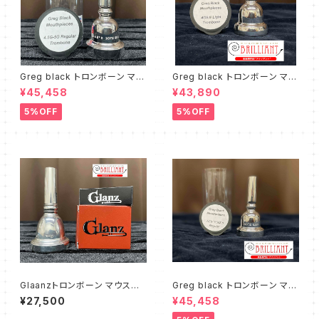
Greg black トロンボーン マウ
Greg black トロンボーン マウ
スピース 4.5G-5G Regular
スピース ４GSW Light
¥45,458
¥43,890
5%OFF
5%OFF
Glaanzトロンボーン マウスピ
Greg black トロンボーン マウ
ース ～ブリセレクト②～【太管
スピース NEW YORK 5
¥27,500
¥45,458
用】