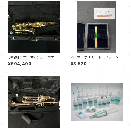
【新品】テナーサックス ヤナギ
KR オーボエリード 【グリーン /
サワ T-WO10
ピンク】
¥604,400
¥3,520