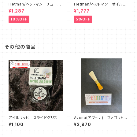
Hetman/ヘットマン チューニ
Hetman/ヘットマン オイル各
ングスライドグリス 8
種
¥1,287
¥1,777
10%OFF
5%OFF
その他の商品
アイルリッヒ スライドグリス
Avena(アヴェナ) ファゴットリ
ード
¥1,100
¥2,970