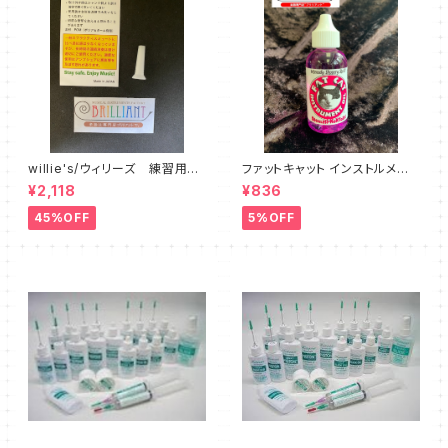
willie's/ウィリーズ 練習用ミ
ファットキャット インストルメント
ュート Little Willie - sound
オイル FAT CAT Instrument
¥2,118
¥836
reducer
Oil
45%OFF
5%OFF