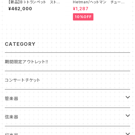
【新品】B♭トランペット ストン
Hetman/ヘットマン チューニ
ビ DA32S(Titan) アンドレ
ングスライドグリス 8
¥462,000
¥1,287
アンリ先生選定
10%OFF
CATEGORY
期間限定アウトレット‼
コンサートチケット
管楽器
管楽器新品本体
弦楽器
フルート
管楽器中古本体
弦楽器新品本体