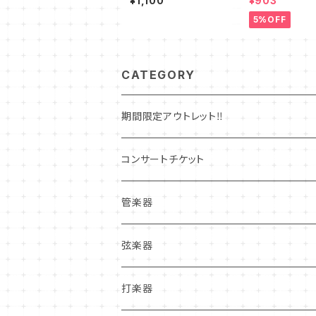
¥1,100
¥903
5%OFF
CATEGORY
期間限定アウトレット‼
コンサートチケット
管楽器
管楽器新品本体
弦楽器
フルート
管楽器中古本体
弦楽器新品本体
打楽器