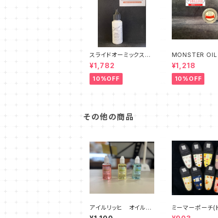
スライドオーミックス
MONSTER OIL
ラピットコンフォート
スターオイル Tun
¥1,782
¥1,218
lide Grease
10%OFF
10%OFF
その他の商品
アイルリッヒ オイル
ミーマーポーチ(
【各種】
ペット1本用)