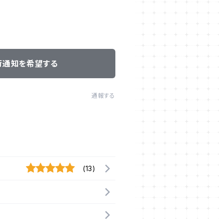
荷通知を希望する
通報する
(13)