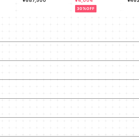
¥687,500
¥4,004
¥46
ト K37 RSP
ク】
(Tit
リ先生
30%OFF