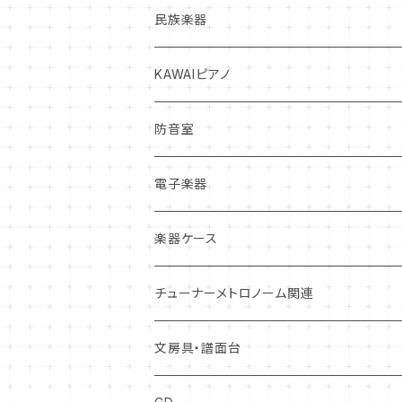
クラリネット
フルート
ヴァイオリン
マウスピース
弦楽器中古本体
打楽器新品本体
民族楽器
サックス
クラリネット
ヴィオラ
クラリネット
ヴァイオリン
リガチャー
弦
打楽器中古本体
インディアン・フルート
KAWAIピアノ
トランペット
サックス
チェロ
サックス
ヴィオラ
ヴァイオリン
リード
松脂
マレット
オカリナ
アップライトピアノ
防音室
トロンボーン
トランペット
コントラバス
トランペット
チェロ
ヴィオラ
クラリネットリード
ミュート・アクセサリー
弦楽器お手入れ用品
スティック
グランドピアノ
電子楽器
ホルン
トロンボーン
ホルン
コントラバス
チェロ
サックスリード
オイル・グリス
ケース
ドラムヘッド
電子ピアノ
電子ドラム
楽器ケース
ユーフォニアム
ホルン
トロンボーン・ユーフォニアム
コントラバス
ダブルリード
本体ケース
管楽器お手入れ用品
スタンド
打楽器お手入れ用品
ウィンドシンセサイザー
ハードケース
チューナーメトロノーム関連
チューバ
ユーフォニアム
チューバ
リードケース
弓ケース
トレーニング
弓
ケース
ソフトケース
文房具・譜面台
チューバ
マウスピースケース
ソフトケース
キーボード
中古アクセサリー
クリアファイル