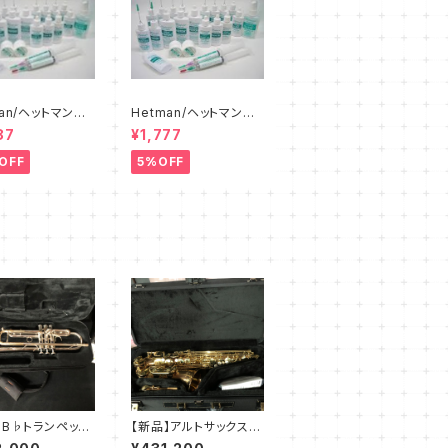
man/ヘットマン
Hetman/ヘットマン
ニングスライドグ
オイル各種
87
¥1,777
8
OFF
5%OFF
】B♭トランペッ
【新品】アルトサックス
トンビ DA32S
ヤナギサワ A-WO2