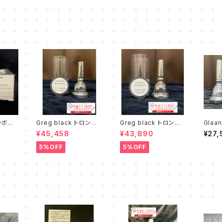
ロンボー
Greg black トロンボ
Greg black トロンボ
Gla
KI シ
ーン マウスピース 1 1/2
ーン マウスピース ４GS
ウスピ
¥45,458
¥43,890
¥27,
スピース
G Regular
W Light
クト②
5%OFF
5%OFF