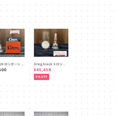
anzトロンボーン マ
Greg black トロンボ
ース ～ブリセレ
ーン マウスピース NE
500
¥45,458
～【太管用】
W YORK 5
5%OFF