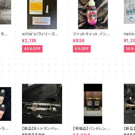
 モン
willie's/ウィリーズ
ファットキャット インスト
Het
ing S
練習用ミュート Little
ルメントオイル FAT C
チュー
¥2,118
¥836
¥1,2
Willie - sound redu
AT Instrument Oil
リス 
cer
45%OFF
5%OFF
10%
トラン
【新品】B♭トランペッ
【特価品】バンドレン B
【新品
ト ユルゲン・フォーク
♭クラリネット 【ルピッ
ト ス