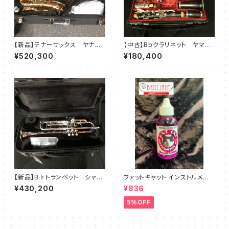
【新品】テナーサックス ヤナギ
【中古】Bbクラリネット ヤマ
サワ T-WO2
ハ YCL-651
¥520,300
¥180,400
【新品】B♭トランペット シャイ
ファットキャット インストルメント
アーズ Q10S
オイル FAT CAT Instrument
¥430,200
¥836
Oil
5%OFF