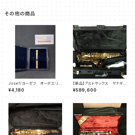
その他の商品
Josef/ヨーゼフ オーボエリ
【新品】アルトサックス ヤナギサ
ード
ワ A-WO20
¥4,180
¥589,600