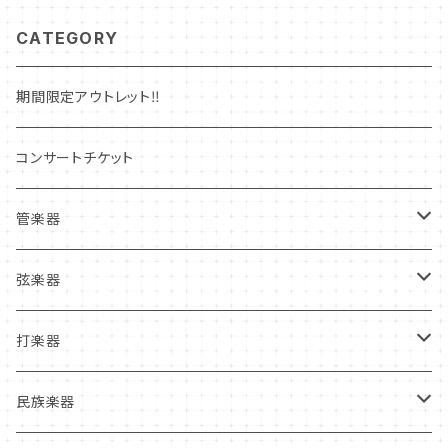
CATEGORY
期間限定アウトレット‼
コンサートチケット
管楽器
管楽器新品本体
弦楽器
フルート
管楽器中古本体
弦楽器新品本体
打楽器
クラリネット
フルート
ヴァイオリン
マウスピース
弦楽器中古本体
打楽器新品本体
民族楽器