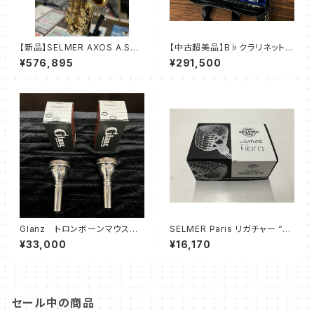
【新品】SELMER AXOS A.SAX
【中古超美品】B♭クラリネット
GL WE
クランポン E13
¥576,895
¥291,500
Glanz トロンボーンマウスピ
SELMER Paris リガチャー “Fi
ース ODAGIRIシリーズ（太
bra” フィブラ T.SAX用
¥33,000
¥16,170
管）
セール中の商品