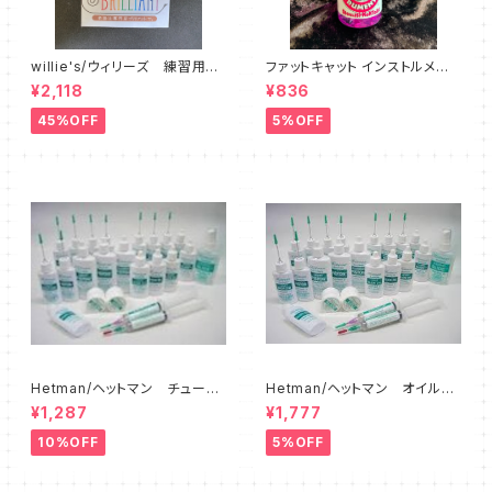
willie's/ウィリーズ 練習用ミ
ファットキャット インストルメント
ュート Little Willie - sound
オイル FAT CAT Instrument
¥2,118
¥836
reducer
Oil
45%OFF
5%OFF
Hetman/ヘットマン チューニ
Hetman/ヘットマン オイル各
ングスライドグリス 8
種
¥1,287
¥1,777
10%OFF
5%OFF