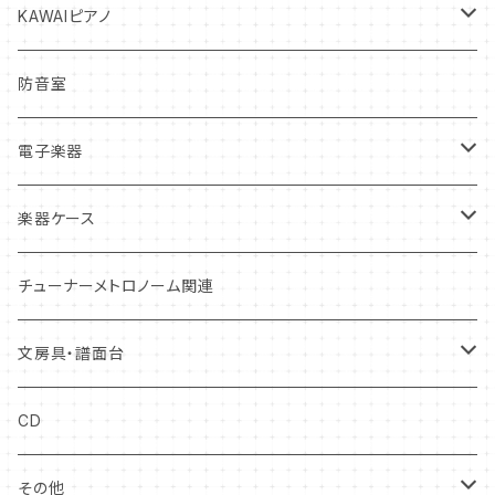
サックス
クラリネット
ヴィオラ
クラリネット
ヴァイオリン
リガチャー
弦
打楽器中古本体
インディアン・フルート
KAWAIピアノ
トランペット
サックス
チェロ
サックス
ヴィオラ
ヴァイオリン
リード
松脂
マレット
オカリナ
アップライトピアノ
防音室
トロンボーン
トランペット
コントラバス
トランペット
チェロ
ヴィオラ
クラリネットリード
ミュート・アクセサリー
弦楽器お手入れ用品
スティック
グランドピアノ
電子楽器
ホルン
トロンボーン
ホルン
コントラバス
チェロ
サックスリード
オイル・グリス
ケース
ドラムヘッド
電子ピアノ
電子ドラム
楽器ケース
ユーフォニアム
ホルン
トロンボーン・ユーフォニアム
コントラバス
ダブルリード
本体ケース
管楽器お手入れ用品
スタンド
打楽器お手入れ用品
ウィンドシンセサイザー
ハードケース
チューナーメトロノーム関連
チューバ
ユーフォニアム
チューバ
リードケース
弓ケース
トレーニング
弓
ケース
ソフトケース
文房具・譜面台
チューバ
マウスピースケース
ソフトケース
キーボード
中古アクセサリー
クリアファイル
CD
ファゴット
電子楽器
譜面台
その他