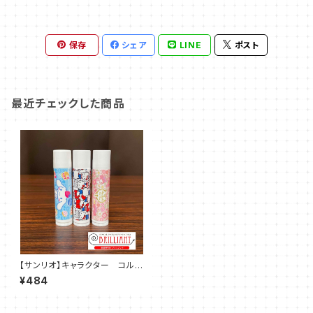
保存
シェア
LINE
ポスト
最近チェックした商品
【サンリオ】キャラクター コルク
グリス
¥484