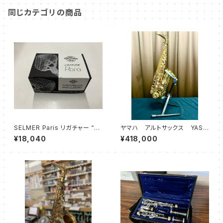
同じカテゴリの商品
SELMER Paris リガチャー “Fi
ヤマハ アルトサックス YAS6
bra” フィブラ BassCL/B.SA
2
¥18,040
¥418,000
X用