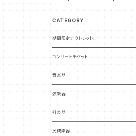
CATEGORY
期間限定アウトレット‼
コンサートチケット
管楽器
管楽器新品本体
弦楽器
フルート
管楽器中古本体
弦楽器新品本体
打楽器
クラリネット
フルート
ヴァイオリン
マウスピース
弦楽器中古本体
打楽器新品本体
民族楽器