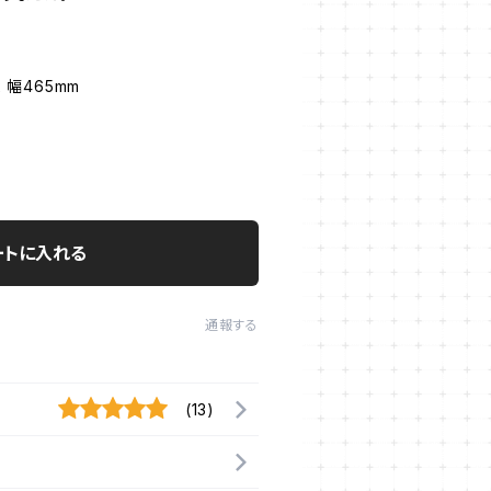
 幅465mm
ートに入れる
通報する
(13)