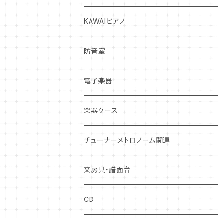
サックス
クラリネット
ヴィオラ
クラリネット
ヴァイオリン
リガチャー
弦
打楽器中古本体
インディアン・フルート
KAWAIピアノ
トランペット
サックス
チェロ
サックス
ヴィオラ
ヴァイオリン
リード
松脂
マレット
オカリナ
アップライトピアノ
防音室
トロンボーン
トランペット
コントラバス
トランペット
チェロ
ヴィオラ
クラリネットリード
ミュート・アクセサリー
弦楽器お手入れ用品
スティック
グランドピアノ
電子楽器
ホルン
トロンボーン
ホルン
コントラバス
チェロ
サックスリード
オイル・グリス
ケース
ドラムヘッド
電子ピアノ
電子ドラム
楽器ケース
ユーフォニアム
ホルン
トロンボーン・ユーフォニアム
コントラバス
ダブルリード
本体ケース
管楽器お手入れ用品
スタンド
打楽器お手入れ用品
ウィンドシンセサイザー
ハードケース
チューナーメトロノーム関連
チューバ
ユーフォニアム
チューバ
リードケース
弓ケース
トレーニング
弓
ケース
ソフトケース
文房具・譜面台
チューバ
マウスピースケース
ソフトケース
キーボード
中古アクセサリー
クリアファイル
CD
ファゴット