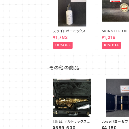
スライドオーミックス
MONSTER OIL
ラピットコンフォート
スターオイル Tun
¥1,782
¥1,218
lide Grease
10%OFF
10%OFF
その他の商品
【新品】アルトサックス
Josef/ヨーゼ
ヤナギサワ A-WO20
ボエリード
¥589,600
¥4,180