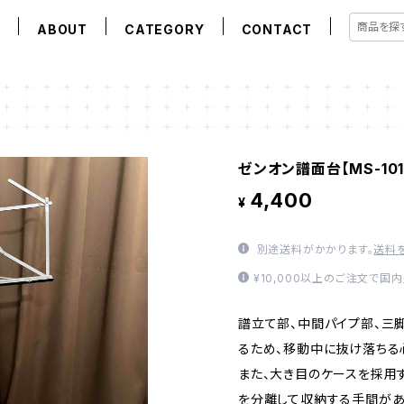
E
ABOUT
CATEGORY
CONTACT
ゼンオン譜面台【MS-101
4,400
¥
別途送料がかかります。
送料
¥10,000以上のご注文で国
譜立て部、中間パイプ部、三
るため、移動中に抜け落ちる
また、大き目のケースを採用
を分離して収納する手間があ