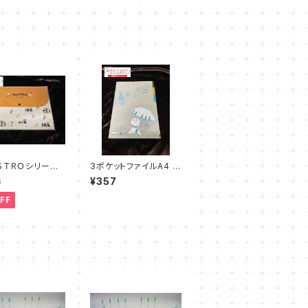
ＳＴＲＯシリー
3ポケットファイルA4 H
ポケットフォルダ
appy day
6
¥357
Ａ４
FF