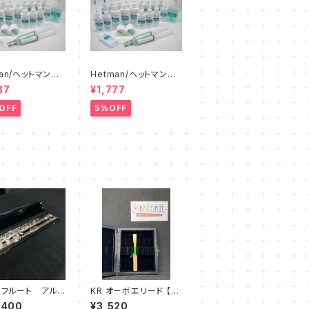
man/ヘットマン
Hetman/ヘットマン
ニングスライドグ
オイル各種
87
¥1,777
8
OFF
5%OFF
】フルート アルタ
KR オーボエリード 【グ
107
リーン / ピンク】
,400
¥3,520