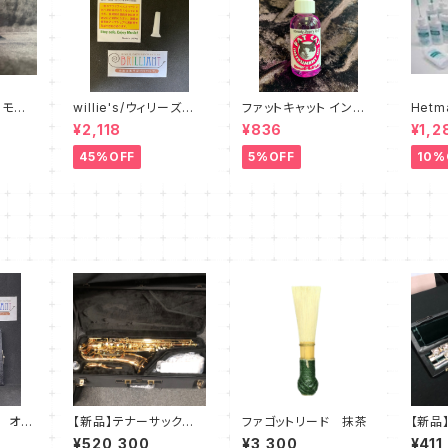
 モン
willie's/ウィリーズ
ファットキャット インスト
Het
ing S
練習用ミュート Little
ルメントオイル FAT C
チュー
¥2,118
¥836
¥1,2
Willie - sound redu
AT Instrument Oil
リス 
cer
45%OFF
5%OFF
10%
フ オー
【新品】テナーサック
ファゴットリード 抹茶
【新品
ス ヤナギサワ T-W
ス A1
¥520,300
¥3,300
¥411