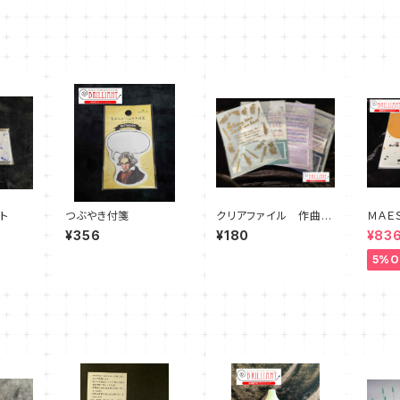
ト
つぶやき付箋
クリアファイル 作曲家
ＭＡＥ
シリーズ
ズ ５
¥356
¥180
¥83
ー 
5%O