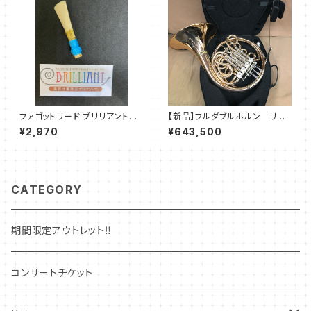
ファゴットリード ブリリアントG
【新品】フルダブルホルン リド
【ブルー / レッド】
ル 860G
¥2,970
¥643,500
CATEGORY
期間限定アウトレット‼
コンサートチケット