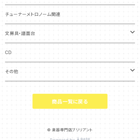
ユーフォニアム
ホルン
トロンボーン・ユーフォニアム
コントラバス
ダブルリード
本体ケース
管楽器お手入れ用品
スタンド
打楽器お手入れ用品
ウィンドシンセサイザー
ハードケース
チューナーメトロノーム関連
チューバ
ユーフォニアム
チューバ
リードケース
弓ケース
トレーニング
弓
ケース
ソフトケース
文房具・譜面台
チューバ
マウスピースケース
ソフトケース
キーボード
中古アクセサリー
クリアファイル
CD
ファゴット
電子楽器
譜面台
その他
オーボエ
付箋・メッセージカード
ギフト
商品一覧に戻る
キーホルダー
タオル・ハンカチ
© 楽器専門店ブリリアント
Powered by