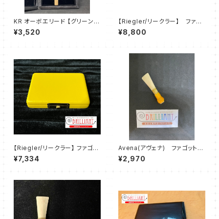
KR オーボエリード 【グリーン /
【Riegler/リークラー】 ファゴ
ピンク】
ット5本＋コントラファゴット3本
¥3,520
¥8,800
用リードケース
【Riegler/リークラー】 ファゴッ
Avena(アヴェナ) ファゴットリ
ト6本用リードケース
ード
¥7,334
¥2,970