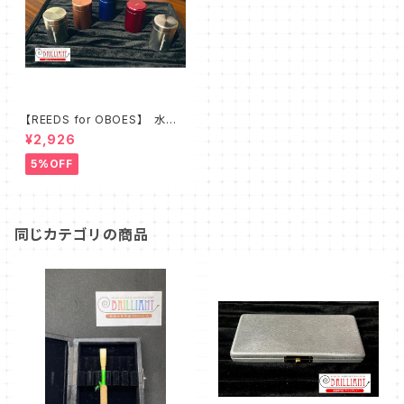
【REEDS for OBOES】 水入
れ
¥2,926
5%OFF
同じカテゴリの商品