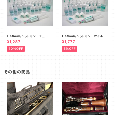
Hetman/ヘットマン チューニ
Hetman/ヘットマン オイル各
ングスライドグリス 8
種
¥1,287
¥1,777
10%OFF
5%OFF
その他の商品