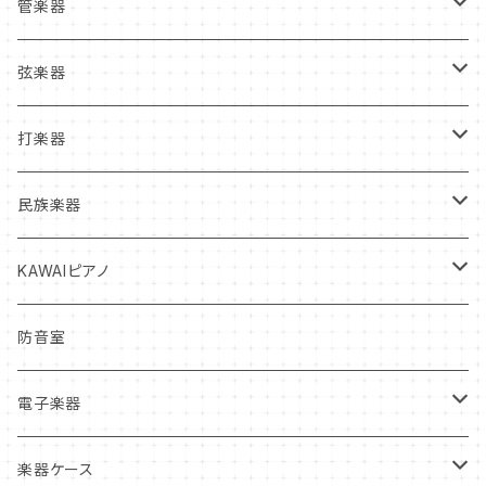
管楽器
管楽器新品本体
弦楽器
フルート
管楽器中古本体
弦楽器新品本体
打楽器
クラリネット
フルート
ヴァイオリン
マウスピース
弦楽器中古本体
打楽器新品本体
民族楽器
サックス
クラリネット
ヴィオラ
クラリネット
ヴァイオリン
リガチャー
弦
打楽器中古本体
インディアン・フルート
KAWAIピアノ
トランペット
サックス
チェロ
サックス
ヴィオラ
ヴァイオリン
リード
松脂
マレット
オカリナ
アップライトピアノ
防音室
トロンボーン
トランペット
コントラバス
トランペット
チェロ
ヴィオラ
クラリネットリード
ミュート・アクセサリー
弦楽器お手入れ用品
スティック
グランドピアノ
電子楽器
ホルン
トロンボーン
ホルン
コントラバス
チェロ
サックスリード
オイル・グリス
ケース
ドラムヘッド
電子ピアノ
電子ドラム
楽器ケース