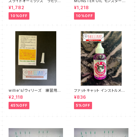
スライドオーミックス ラピット
MONSTER OIL モンスターオ
コンフォート
イル Tuning Slide Grease
¥1,782
¥1,218
10%OFF
10%OFF
willie's/ウィリーズ 練習用ミ
ファットキャット インストルメント
ュート Little Willie - sound
オイル FAT CAT Instrument
¥2,118
¥836
reducer
Oil
45%OFF
5%OFF