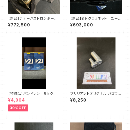
【新品】テナーバストロンボー
【新品】B♭クラリネット ユーベ
ン K＆H T1/Y 太田涼平先
ル Reve M 清川貴子先生
¥772,500
¥693,000
生・紺野駿人先生選定
選定
【特価品】バンドレン B♭クラリ
ブリリアントオリジナル バズファ
ネット 【V21】
インダー【トランペット用・トロン
¥4,004
¥8,250
ボーン・ユーフォ太管用】
30%OFF