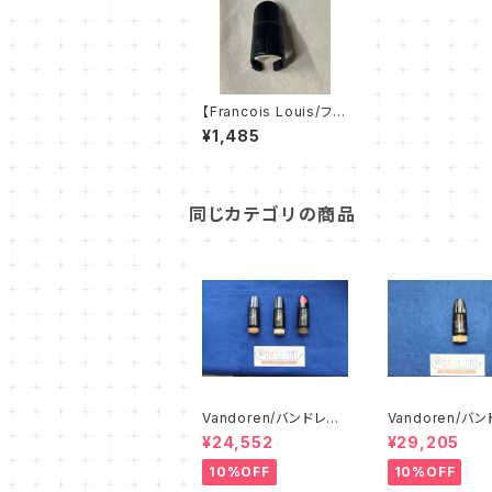
【Francois Louis/フラ
ンソワルイ】スマートキ
¥1,485
ャップⅠ
同じカテゴリの商品
Vandoren/バンドレ
Vandoren/バ
ン アルトクラリネッ
ン バスクラリ
¥24,552
¥29,205
ト マウスピース
マウスピース
10%OFF
10%OFF