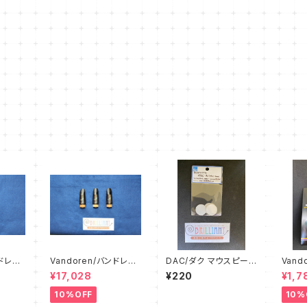
ンドレ
Vandoren/バンドレ
DAC/ダク マウスピース
Vand
ネット
ン E♭クラリネット
パッチ 【0.15mm】
マウス
¥17,028
¥220
¥1,7
マウスピース
10%OFF
10%