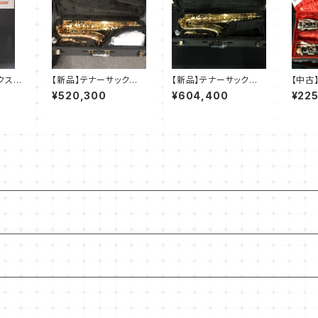
ックス
【新品】テナーサック
【新品】テナーサック
【中古
ート
ス ヤナギサワ T-W
ス ヤナギサワ T-W
ト ビ
¥520,300
¥604,400
¥22
O2
O10
ン E