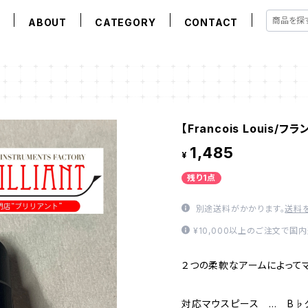
E
ABOUT
CATEGORY
CONTACT
【Francois Louis
1,485
¥
残り1点
別途送料がかかります。
送料
¥10,000以上のご注文で国
２つの柔軟なアームによって
対応マウスピース … B♭ク