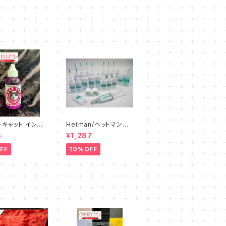
トキャット インスト
Hetman/ヘットマン
トオイル FAT C
チューニングスライドグ
6
¥1,287
strument Oil
リス 8
FF
10%OFF