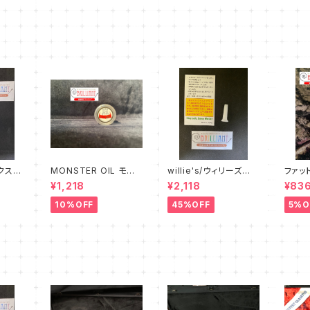
ックス
MONSTER OIL モン
willie's/ウィリーズ
ファッ
ート
スターオイル Tuning S
練習用ミュート Little
ルメン
¥1,218
¥2,118
¥83
lide Grease
Willie - sound redu
AT In
cer
10%OFF
45%OFF
5%O