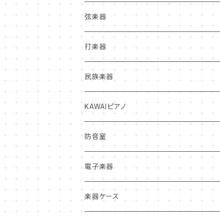
管楽器新品本体
弦楽器
フルート
管楽器中古本体
弦楽器新品本体
打楽器
クラリネット
フルート
ヴァイオリン
マウスピース
弦楽器中古本体
打楽器新品本体
民族楽器
サックス
クラリネット
ヴィオラ
クラリネット
ヴァイオリン
リガチャー
弦
打楽器中古本体
インディアン・フルート
KAWAIピアノ
トランペット
サックス
チェロ
サックス
ヴィオラ
ヴァイオリン
リード
松脂
マレット
オカリナ
アップライトピアノ
防音室
トロンボーン
トランペット
コントラバス
トランペット
チェロ
ヴィオラ
クラリネットリード
ミュート・アクセサリー
弦楽器お手入れ用品
スティック
グランドピアノ
電子楽器
ホルン
トロンボーン
ホルン
コントラバス
チェロ
サックスリード
オイル・グリス
ケース
ドラムヘッド
電子ピアノ
電子ドラム
楽器ケース
ユーフォニアム
ホルン
トロンボーン・ユーフォニアム
コントラバス