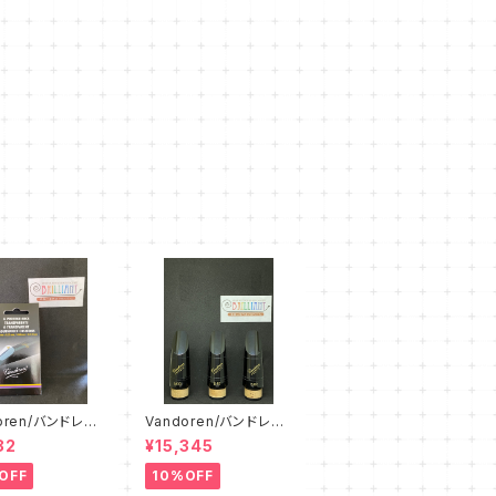
oren/バンドレン
Vandoren/バンドレ
ピースクッション
ン B♭クラリネット マ
82
¥15,345
ウスピース 【各種】
OFF
10%OFF